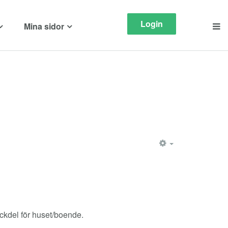
Login
Mina sidor
EMPTY
ackdel för huset/boende.