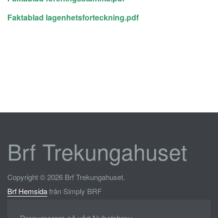
Faktablad lagenhetsforteckning.pdf
Brf Trekungahuset
Copyright © 2026 Brf Trekungahuset.
Brf Hemsida
från Simply BRF