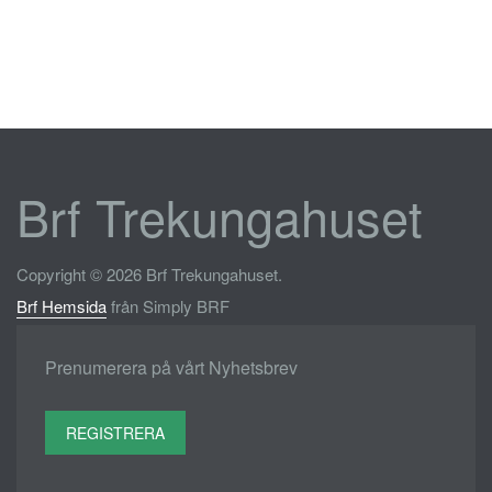
Brf Trekungahuset
Copyright © 2026 Brf Trekungahuset.
Brf Hemsida
från Simply BRF
Prenumerera på vårt Nyhetsbrev
REGISTRERA